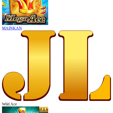
MAINKAN
Wild Ace