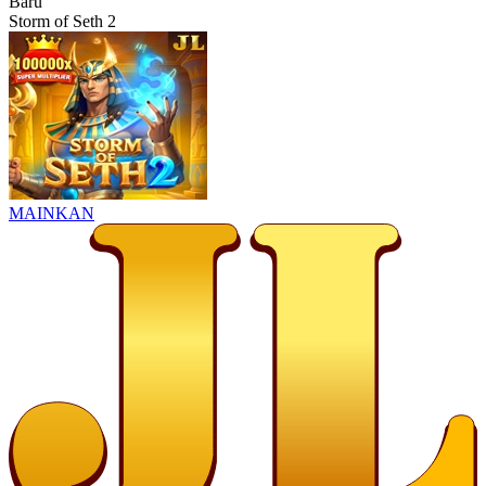
Baru
Storm of Seth 2
MAINKAN