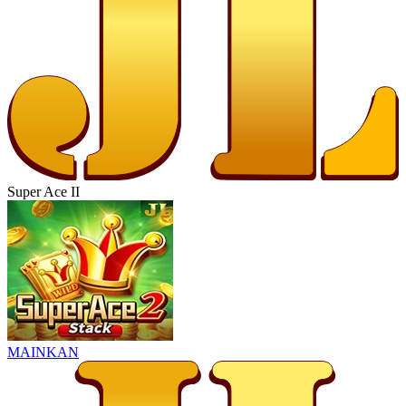
Super Ace II
MAINKAN