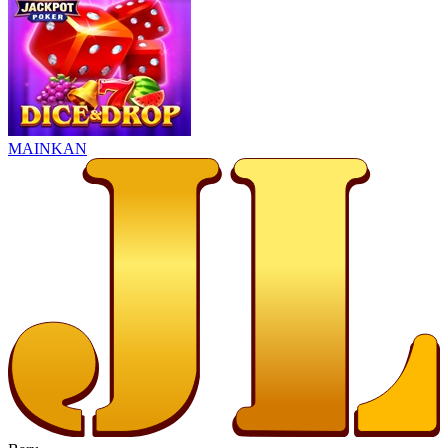
MAINKAN