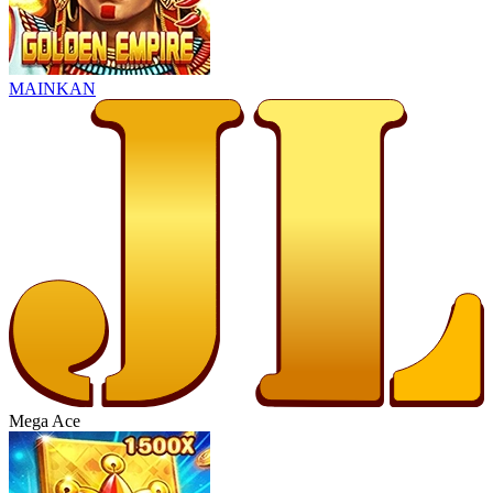
MAINKAN
Mega Ace