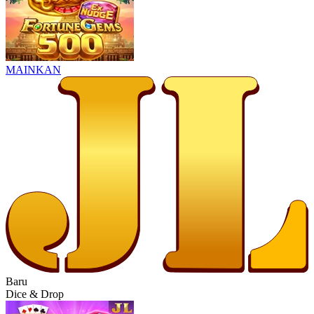
MAINKAN
Baru
Dice & Drop