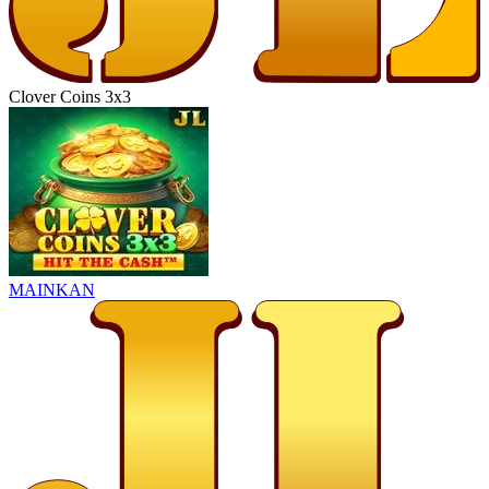
Clover Coins 3x3
MAINKAN