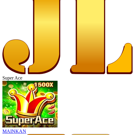
Super Ace
MAINKAN