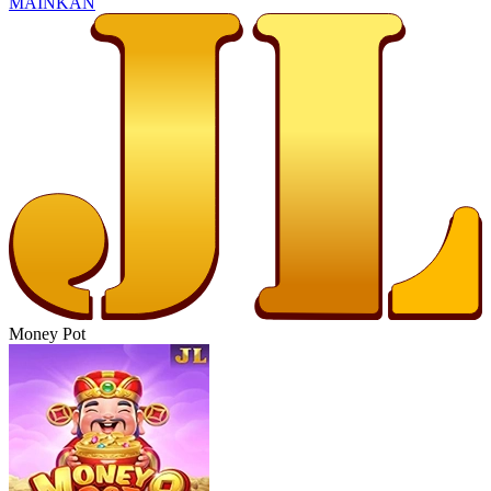
MAINKAN
Money Pot