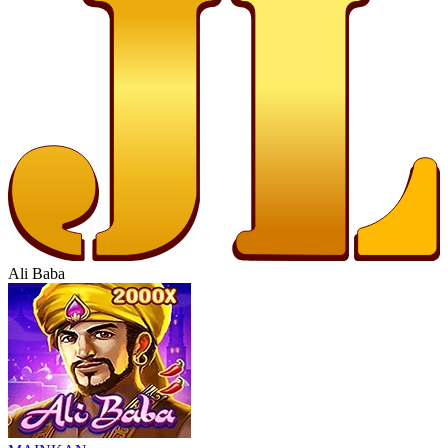
Ali Baba