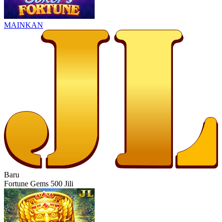
MAINKAN
Baru
Fortune Gems 500 Jili