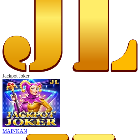
Jackpot Joker
MAINKAN