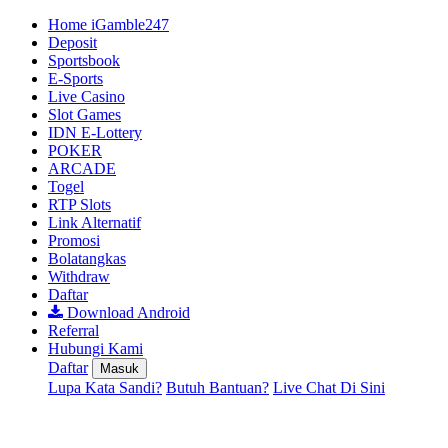
Home iGamble247
Deposit
Sportsbook
E-Sports
Live Casino
Slot Games
IDN E-Lottery
POKER
ARCADE
Togel
RTP Slots
Link Alternatif
Promosi
Bolatangkas
Withdraw
Daftar
Download Android
Referral
Hubungi Kami
Daftar
Masuk
Lupa Kata Sandi?
Butuh Bantuan?
Live Chat Di Sini