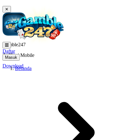
✕
igamble247
Daftar
Aplikasi Mobile
Masuk
Download
Beranda