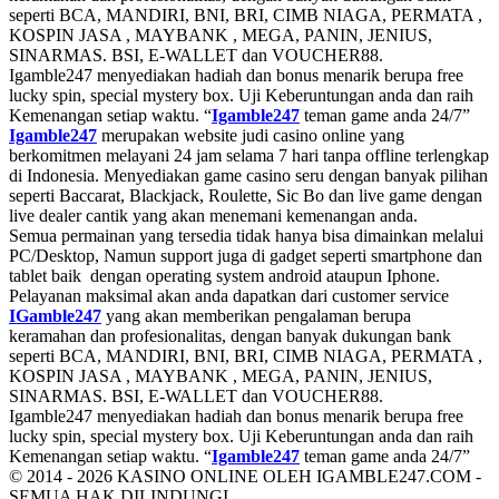
seperti BCA, MANDIRI, BNI, BRI, CIMB NIAGA, PERMATA ,
KOSPIN JASA , MAYBANK , MEGA, PANIN, JENIUS,
SINARMAS. BSI, E-WALLET dan VOUCHER88.
Igamble247 menyediakan hadiah dan bonus menarik berupa free
lucky spin, special mystery box. Uji Keberuntungan anda dan raih
Kemenangan setiap waktu. “
Igamble247
teman game anda 24/7”
Igamble247
merupakan website judi casino online yang
berkomitmen melayani 24 jam selama 7 hari tanpa offline terlengkap
di Indonesia. Menyediakan game casino seru dengan banyak pilihan
seperti Baccarat, Blackjack, Roulette, Sic Bo dan live game dengan
live dealer cantik yang akan menemani kemenangan anda.
Semua permainan yang tersedia tidak hanya bisa dimainkan melalui
PC/Desktop, Namun support juga di gadget seperti smartphone dan
tablet baik dengan operating system android ataupun Iphone.
Pelayanan maksimal akan anda dapatkan dari customer service
IGamble247
yang akan memberikan pengalaman berupa
keramahan dan profesionalitas, dengan banyak dukungan bank
seperti BCA, MANDIRI, BNI, BRI, CIMB NIAGA, PERMATA ,
KOSPIN JASA , MAYBANK , MEGA, PANIN, JENIUS,
SINARMAS. BSI, E-WALLET dan VOUCHER88.
Igamble247 menyediakan hadiah dan bonus menarik berupa free
lucky spin, special mystery box. Uji Keberuntungan anda dan raih
Kemenangan setiap waktu. “
Igamble247
teman game anda 24/7”
© 2014 - 2026 KASINO ONLINE OLEH IGAMBLE247.COM -
SEMUA HAK DILINDUNGI