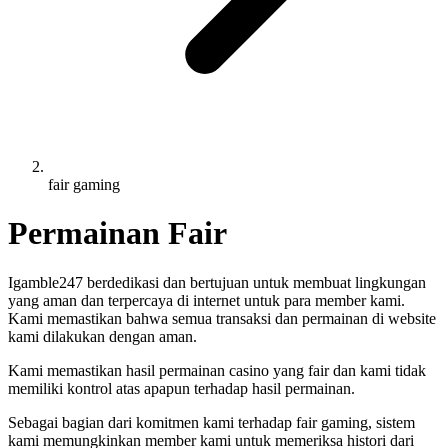
fair gaming
Permainan Fair
Igamble247 berdedikasi dan bertujuan untuk membuat lingkungan
yang aman dan terpercaya di internet untuk para member kami.
Kami memastikan bahwa semua transaksi dan permainan di website
kami dilakukan dengan aman.
Kami memastikan hasil permainan casino yang fair dan kami tidak
memiliki kontrol atas apapun terhadap hasil permainan.
Sebagai bagian dari komitmen kami terhadap fair gaming, sistem
kami memungkinkan member kami untuk memeriksa histori dari