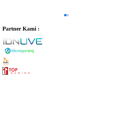
Partner Kami :