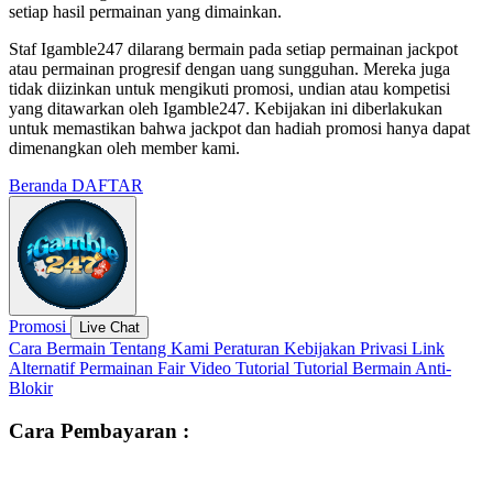
setiap hasil permainan yang dimainkan.
Staf Igamble247 dilarang bermain pada setiap permainan jackpot
atau permainan progresif dengan uang sungguhan. Mereka juga
tidak diizinkan untuk mengikuti promosi, undian atau kompetisi
yang ditawarkan oleh Igamble247. Kebijakan ini diberlakukan
untuk memastikan bahwa jackpot dan hadiah promosi hanya dapat
dimenangkan oleh member kami.
Beranda
DAFTAR
Promosi
Live Chat
Cara Bermain
Tentang Kami
Peraturan
Kebijakan Privasi
Link
Alternatif
Permainan Fair
Video Tutorial
Tutorial Bermain
Anti-
Blokir
Cara Pembayaran :