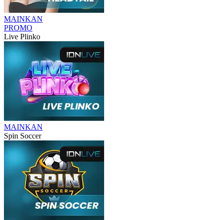
MAINKAN
PROMO
Live Plinko
MAINKAN
Spin Soccer