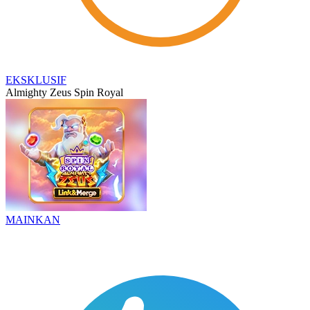
EKSKLUSIF
Almighty Zeus Spin Royal
MAINKAN