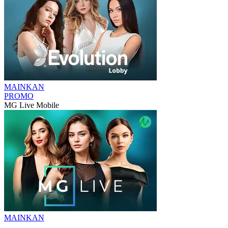
MAINKAN
PROMO
MG Live Mobile
MAINKAN