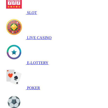
SLOT
LIVE CASINO
E-LOTTERY
POKER