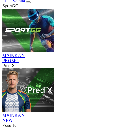
Lihat Semua
SportGG
MAINKAN
PROMO
PrediX
MAINKAN
NEW
Esports