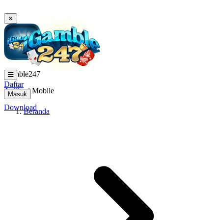
✕
igamble247
Daftar
Aplikasi Mobile
Masuk
Download
Beranda