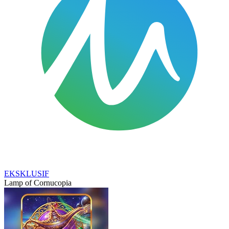
EKSKLUSIF
Lamp of Cornucopia