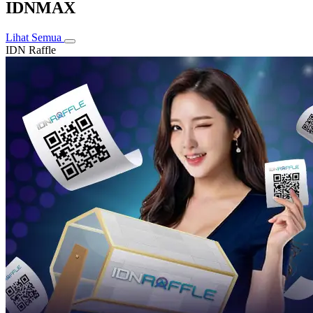
IDNMAX
Lihat Semua
IDN Raffle