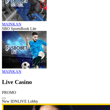
MAINKAN
SBO SportsBook Lite
MAINKAN
Live Casino
PROMO
New IDNLIVE Lobby