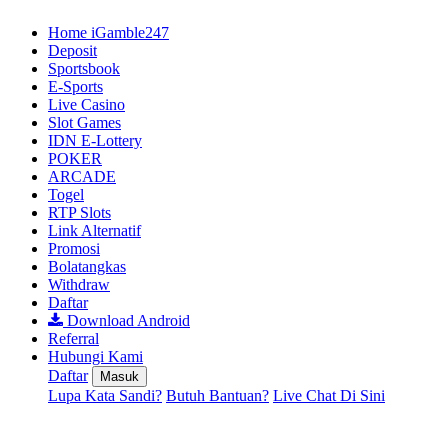
Home iGamble247
Deposit
Sportsbook
E-Sports
Live Casino
Slot Games
IDN E-Lottery
POKER
ARCADE
Togel
RTP Slots
Link Alternatif
Promosi
Bolatangkas
Withdraw
Daftar
Download Android
Referral
Hubungi Kami
Daftar
Masuk
Lupa Kata Sandi?
Butuh Bantuan?
Live Chat Di Sini