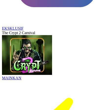
EKSKLUSIF
The Crypt 2 Carnival
MAINKAN